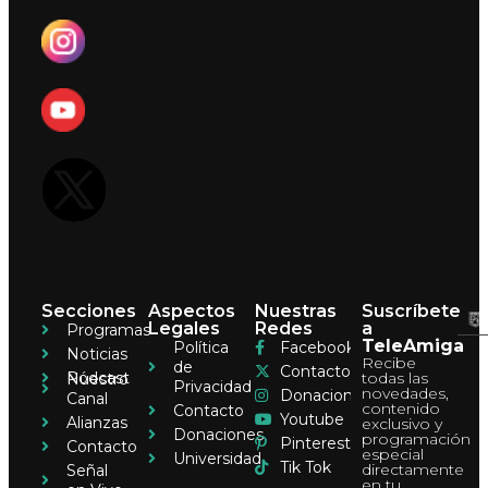
Secciones
Aspectos
Nuestras
Suscríbete
Legales
Redes
a
Programas
TeleAmiga
Política
Facebook
Noticias
Recibe
de
Contacto
Pódcast
todas las
Nuestro
Privacidad
novedades,
Donaciones
Canal
contenido
Contacto
Youtube
Alianzas
exclusivo y
Donaciones
programación
Pinterest
Contacto
especial
Universidad
Tik Tok
directamente
Señal
en tu