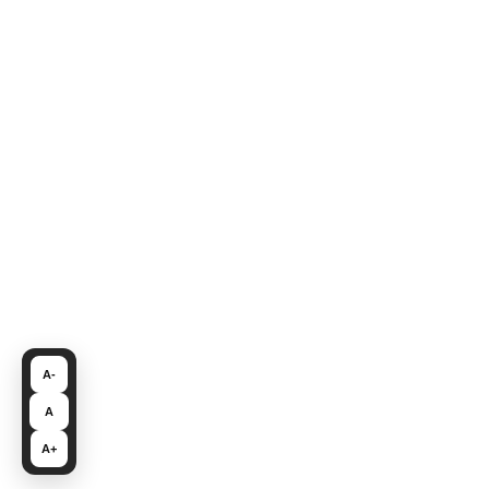
A-
A
A+