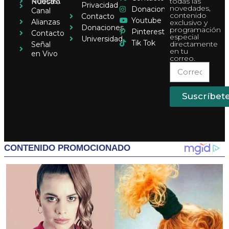
Pódcast
todas las
Nuestro
Privacidad
novedades,
Donaciones
Canal
contenido
Contacto
Youtube
Alianzas
exclusivo y
Donaciones
programación
Pinterest
Contacto
especial
Universidad
Tik Tok
directamente
Señal
en tu
en Vivo
correo.
Suscríbet