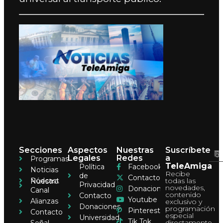
Secciones
Aspectos
Nuestras
Suscríbete
Legales
Redes
a
Programas
TeleAmiga
Política
Facebook
Noticias
Recibe
de
Contacto
Pódcast
todas las
Nuestro
Privacidad
novedades,
Donaciones
Canal
contenido
Contacto
Youtube
Alianzas
exclusivo y
Donaciones
programación
Pinterest
Contacto
especial
Universidad
Tik Tok
directamente