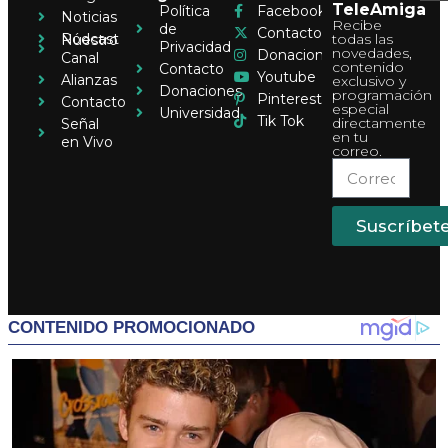
TeleAmiga
Política
Facebook
Noticias
Recibe
de
Contacto
Pódcast
todas las
Nuestro
Privacidad
novedades,
Donaciones
Canal
contenido
Contacto
Youtube
Alianzas
exclusivo y
Donaciones
programación
Pinterest
Contacto
especial
Universidad
Tik Tok
directamente
Señal
en tu
en Vivo
correo.
Suscríbet