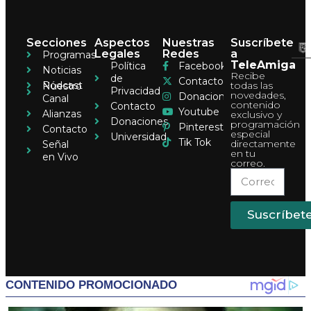
Secciones
Aspectos
Nuestras
Suscríbete
Legales
Redes
a
Programas
TeleAmiga
Política
Facebook
Noticias
Recibe
de
Contacto
Pódcast
todas las
Nuestro
Privacidad
novedades,
Donaciones
Canal
contenido
Contacto
Youtube
Alianzas
exclusivo y
Donaciones
programación
Pinterest
Contacto
especial
Universidad
Tik Tok
directamente
Señal
en tu
en Vivo
correo.
Suscríbet