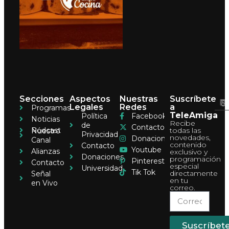
Secciones
Aspectos
Nuestras
Suscríbete
Legales
Redes
a
Programas
TeleAmiga
Política
Facebook
Noticias
Recibe
de
Contacto
Pódcast
todas las
Nuestro
Privacidad
novedades,
Donaciones
Canal
contenido
Contacto
Youtube
Alianzas
exclusivo y
Donaciones
programación
Pinterest
Contacto
especial
Universidad
Tik Tok
directamente
Señal
en tu
en Vivo
correo.
Suscríbet