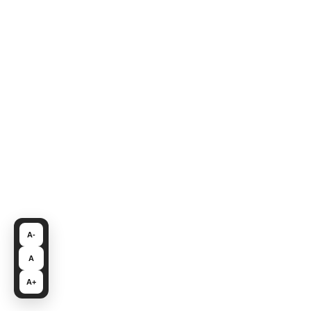
A-
A
A+