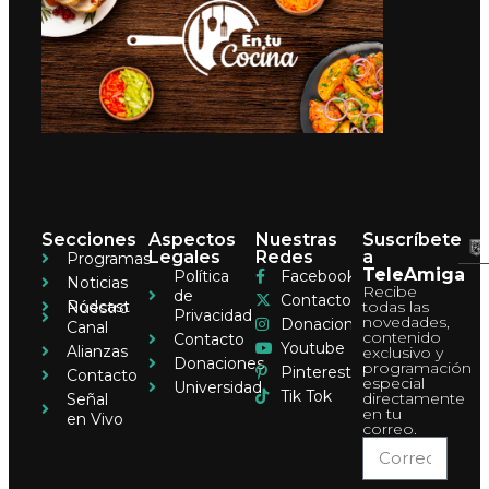
Secciones
Aspectos
Nuestras
Suscríbete
Legales
Redes
a
Programas
TeleAmiga
Política
Facebook
Noticias
Recibe
de
Contacto
Pódcast
todas las
Nuestro
Privacidad
novedades,
Donaciones
Canal
contenido
Contacto
Youtube
Alianzas
exclusivo y
Donaciones
programación
Pinterest
Contacto
especial
Universidad
Tik Tok
directamente
Señal
en tu
en Vivo
correo.