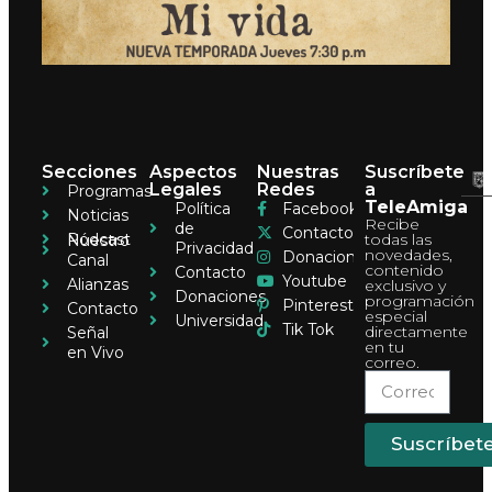
Secciones
Aspectos
Nuestras
Suscríbete
Legales
Redes
a
Programas
TeleAmiga
Política
Facebook
Noticias
Recibe
de
Contacto
Pódcast
todas las
Nuestro
Privacidad
novedades,
Donaciones
Canal
contenido
Contacto
Youtube
Alianzas
exclusivo y
Donaciones
programación
Pinterest
Contacto
especial
Universidad
Tik Tok
directamente
Señal
en tu
en Vivo
correo.
Suscríbet