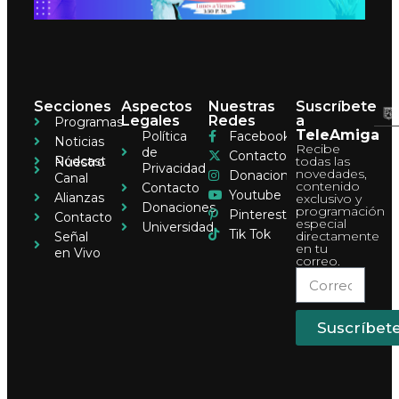
Secciones
Aspectos
Nuestras
Suscríbete
Legales
Redes
a
Programas
TeleAmiga
Política
Facebook
Noticias
Recibe
de
Contacto
Pódcast
todas las
Nuestro
Privacidad
novedades,
Donaciones
Canal
contenido
Contacto
Youtube
Alianzas
exclusivo y
Donaciones
programación
Pinterest
Contacto
especial
Universidad
Tik Tok
directamente
Señal
en tu
en Vivo
correo.
Suscríbet