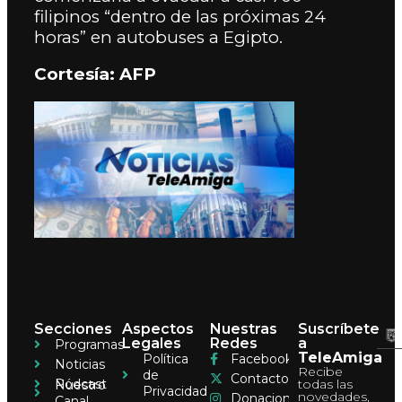
filipinos “dentro de las próximas 24
horas” en autobuses a Egipto.
Cortesía: AFP
Secciones
Aspectos
Nuestras
Suscríbete
Legales
Redes
a
Programas
TeleAmiga
Política
Facebook
Noticias
Recibe
de
Contacto
Pódcast
todas las
Nuestro
Privacidad
novedades,
Donaciones
Canal