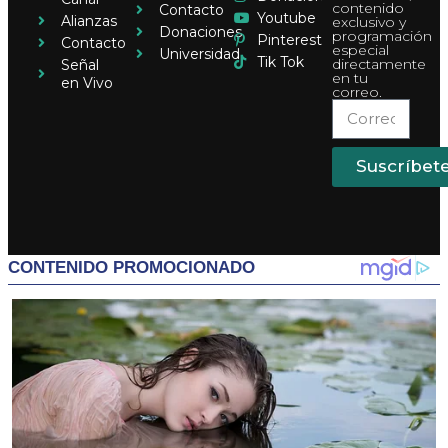
contenido
Contacto
Youtube
Alianzas
exclusivo y
Donaciones
programación
Pinterest
Contacto
especial
Universidad
Tik Tok
directamente
Señal
en tu
en Vivo
correo.
Suscríbet