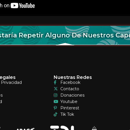
taría Repetir Alguno De Nuestros Cap
egales
Nuestras Redes
e Privacidad
Facebook
Contacto
es
Donaciones
d
Youtube
Pinterest
Tik Tok