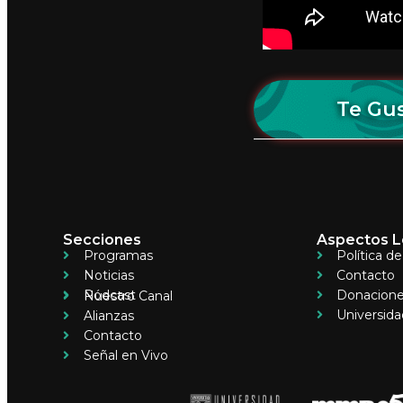
Te Gus
Secciones
Aspectos L
Programas
Política d
Noticias
Contacto
Pódcast
Donacion
Nuestro Canal
Universida
Alianzas
Contacto
Señal en Vivo