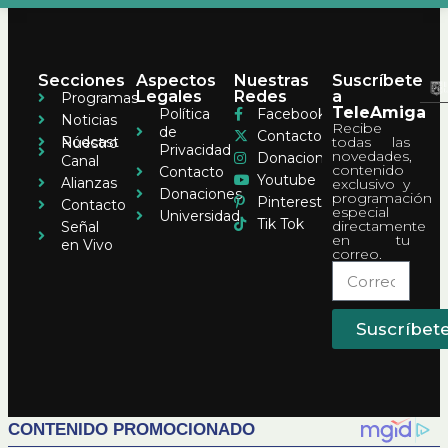
Secciones
Aspectos
Nuestras
Suscríbete
Legales
Redes
a
Programas
TeleAmiga
Política
Facebook
Noticias
Recibe
de
Contacto
Pódcast
todas las
Nuestro
Privacidad
novedades,
Donaciones
Canal
contenido
Contacto
Youtube
Alianzas
exclusivo y
Donaciones
programación
Pinterest
Contacto
especial
Universidad
Tik Tok
directamente
Señal
en tu
en Vivo
correo.
Suscríbet