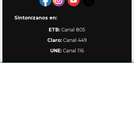
Sintonízanos en:
ETB:
Canal 805
Claro:
Canal 449
UNE:
Canal 116
Alianzas
Política de Privacidad Teleamiga
Contacto
Nuestro Canal