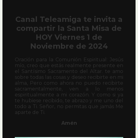
Canal Teleamiga te invita a
compartir la Santa Misa de
HOY Viernes 1 de
Noviembre de 2024
Oración para la Comunión Espiritual: Jesús
mío, creo que estás realmente presente en
el Santísimo Sacramento del Altar. te amo
sobre todas las cosas y deseo recibirte en mi
alma, Pero como ahora no puedo recibirte
sacramentalmente, ven a lo menos
espiritualmente a mi corazón. Y como si ya
te hubiese recibido, te abrazo y me uno del
todo a Ti. Señor, no permitas que jamás Me
aparte de Ti.
Amén