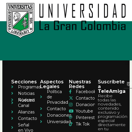
Secciones
Aspectos
Nuestras
Suscríbete
Legales
Redes
a
Programas
TeleAmiga
Política
Facebook
Noticias
Recibe
de
Contacto
Pódcast
todas las
Nuestro
Privacidad
novedades,
Donaciones
Canal
contenido
Contacto
Youtube
Alianzas
exclusivo y
Donaciones
programación
Pinterest
Contacto
especial
Universidad
Tik Tok
directamente
Señal
en tu
en Vivo