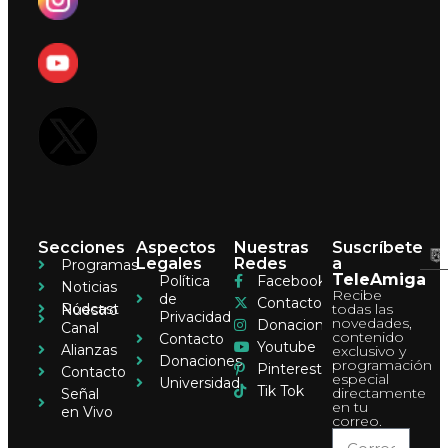
Secciones
Aspectos
Nuestras
Suscríbete
Legales
Redes
a
Programas
TeleAmiga
Política
Facebook
Noticias
Recibe
de
Contacto
Pódcast
todas las
Nuestro
Privacidad
novedades,
Donaciones
Canal
contenido
Contacto
Youtube
Alianzas
exclusivo y
Donaciones
programación
Pinterest
Contacto
especial
Universidad
Tik Tok
directamente
Señal
en tu
en Vivo
correo.