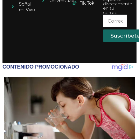
Universidad
Tik Tok
directamente
Señal
en tu
en Vivo
correo.
Suscríbet