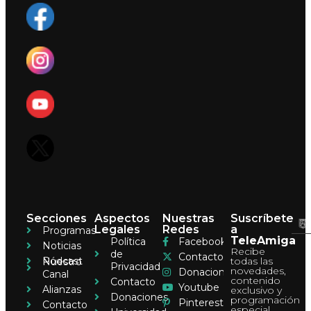
Secciones
Aspectos
Nuestras
Suscríbete
Legales
Redes
a
Programas
TeleAmiga
Política
Facebook
Noticias
Recibe
de
Contacto
Pódcast
todas las
Nuestro
Privacidad
novedades,
Donaciones
Canal
contenido
Contacto
Youtube
Alianzas
exclusivo y
Donaciones
programación
Pinterest
Contacto
especial