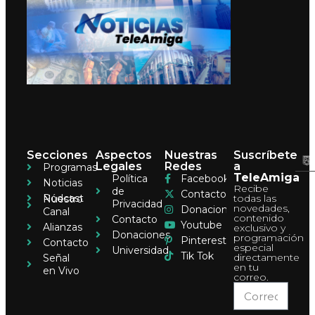
Secciones
Aspectos
Nuestras
Suscríbete
Legales
Redes
a
Programas
TeleAmiga
Política
Facebook
Noticias
Recibe
de
Contacto
Pódcast
todas las
Nuestro
Privacidad
novedades,
Donaciones
Canal
contenido
Contacto
Youtube
Alianzas
exclusivo y
Donaciones
programación
Pinterest
Contacto
especial
Universidad
Tik Tok
directamente
Señal
en tu
en Vivo
correo.