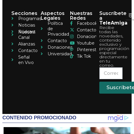
Secciones
Aspectos
Nuestras
Suscríbete
Legales
Redes
a
Programas
TeleAmiga
Política
Facebook
Noticias
Recibe
de
Contacto
Pódcast
todas las
Nuestro
Privacidad
novedades,
Donaciones
Canal
contenido
Contacto
Youtube
Alianzas
exclusivo y
Donaciones
programación
Pinterest
Contacto
especial
Universidad
Tik Tok
directamente
Señal
en tu
en Vivo
correo.
Suscríbet