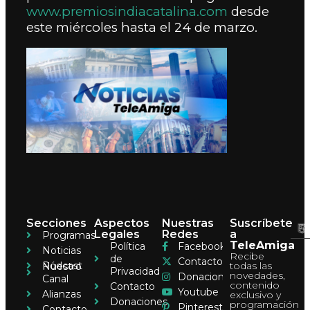
www.premiosindiacatalina.com
desde
este miércoles hasta el 24 de marzo.
Secciones
Aspectos
Nuestras
Suscríbete
Legales
Redes
a
Programas
TeleAmiga
Política
Facebook
Noticias
Recibe
de
Contacto
Pódcast
todas las
Nuestro
Privacidad
novedades,
Donaciones
Canal
contenido
Contacto
Youtube
Alianzas
exclusivo y
Donaciones
programación
Pinterest
Contacto