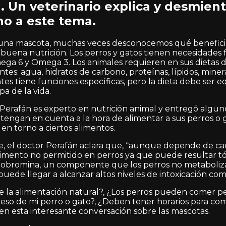
. Un veterinario explica y desmien
no a este tema.
una mascota, muchas veces desconocemos qué beneficio
buena nutrición. Los perros y gatos tienen necesidades fi
mega 6 y Omega 3. Los animales requieren en sus dietas de
ntes: agua, hidratos de carbono, proteínas, lípidos, miner
es tiene funciones específicas, pero la dieta debe ser eq
a de la vida.
l Perafán es experto en nutrición animal y entregó algun
tengan en cuenta a la hora de alimentar a sus perros o 
en torno a ciertos alimentos.
e, el doctor Perafán aclara que, “aunque depende de cad
limento no permitido en perros ya que puede resultar tó
eobromina, un componente que los perros no metaboliza
puede llegar a alcanzar altos niveles de intoxicación co
ne la alimentación natural?, ¿Los perros pueden comer 
eso de mi perro o gato?, ¿Deben tener horarios para com
en esta interesante conversación sobre las mascotas.