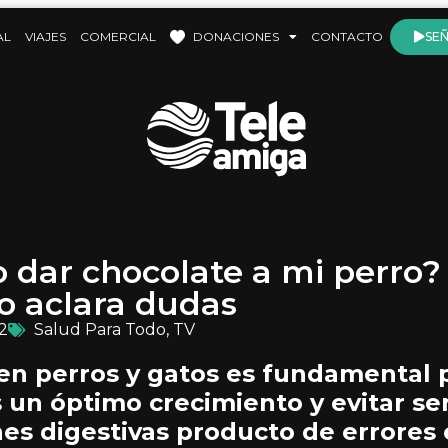
AL
VIAJES
COMERCIAL
DONACIONES
CONTACTO
SEÑ
 dar chocolate a mi perro?
io aclara dudas
2
Salud Para Todo
,
TV
 en perros y gatos es fundamental 
s un óptimo crecimiento y evitar se
es digestivas producto de errores 