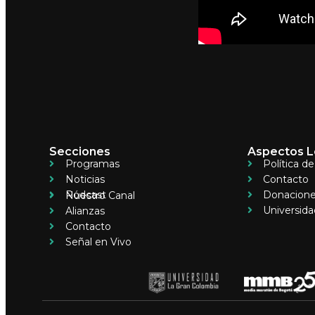
Secciones
Aspectos L
Programas
Política d
Noticias
Contacto
Pódcast
Donacion
Nuestro Canal
Universida
Alianzas
Contacto
Señal en Vivo