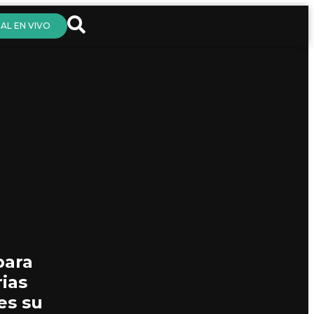
AL EN VIVO
para
rias
es su