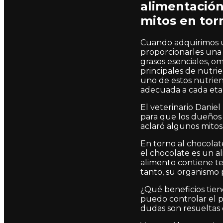
alimentación
mitos en tor
Cuando adquirimos 
proporcionarles una 
grasos esenciales, o
principales de nutrie
uno de estos nutrient
adecuada a cada etap
El veterinario Danie
para que los dueños 
aclaró algunos mitos 
En torno al chocolat
el chocolate es un a
alimento contiene t
tanto, su organismo 
¿Qué beneficios tie
puedo controlar el p
dudas son resueltas 