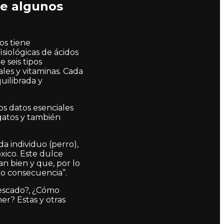
te algunos
s tiene
siológicas de ácidos
 seis tipos
ales y vitaminas. Cada
uilibrada y
os datos esenciales
gatos y también
a individuo (perro),
xico. Este dulce
n bien y que, por lo
mo consecuencia”.
pescado?, ¿Cómo
er? Estas y otras