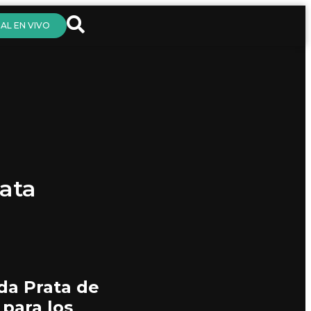
AL EN VIVO
rata
da Prata de
para los