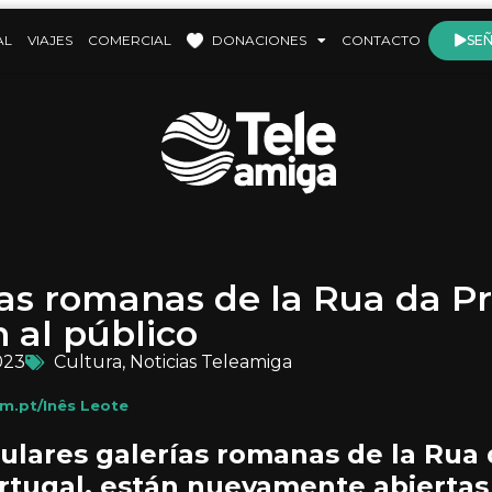
AL
VIAJES
COMERCIAL
DONACIONES
CONTACTO
SEÑ
ías romanas de la Rua da P
 al público
023
Cultura
,
Noticias Teleamiga
.pt/Inês Leote
ulares galerías romanas de la Rua 
rtugal, están nuevamente abiertas 