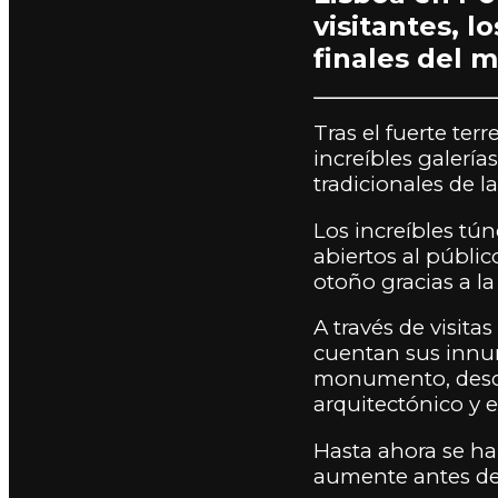
visitantes, l
finales del 
Tras el fuerte ter
increíbles galerí
tradicionales de l
Los increíbles tú
abiertos al públi
otoño gracias a la
A través de visit
cuentan sus innum
monumento, descu
arquitectónico y e
Hasta ahora se han
aumente antes de 