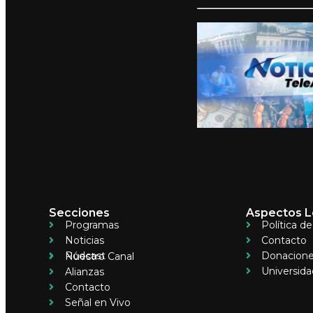
Secciones
Aspectos L
Programas
Política d
Noticias
Contacto
Pódcast
Donacion
Nuestro Canal
Universida
Alianzas
Contacto
Señal en Vivo