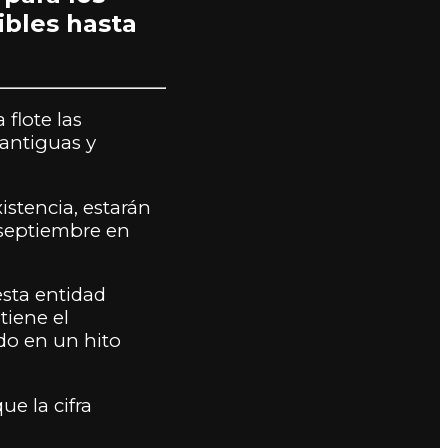
ibles hasta
 flote las
 antiguas y
stencia, estarán
 septiembre en
esta entidad
tiene el
do en un hito
ue la cifra