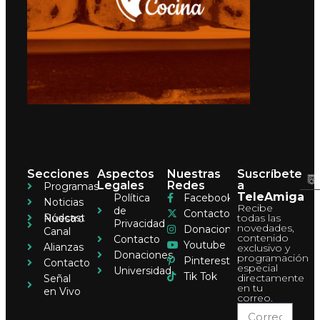
Secciones
Aspectos
Nuestras
Suscríbete
Legales
Redes
a
Programas
TeleAmiga
Política
Facebook
Noticias
Recibe
de
Contacto
Pódcast
todas las
Nuestro
Privacidad
novedades,
Donaciones
Canal
contenido
Contacto
Youtube
Alianzas
exclusivo y
Donaciones
programación
Pinterest
Contacto
especial
Universidad
Tik Tok
directamente
Señal
en tu
en Vivo
correo.