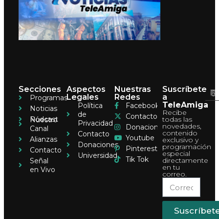
Secciones
Aspectos
Nuestras
Suscríbete
Legales
Redes
a
Programas
TeleAmiga
Política
Facebook
Noticias
Recibe
de
Contacto
Pódcast
todas las
Nuestro
Privacidad
novedades,
Donaciones
Canal
contenido
Contacto
Youtube
Alianzas
exclusivo y
Donaciones
programación
Pinterest
Contacto
especial
Universidad
Tik Tok
directamente
Señal
en tu
en Vivo
correo.
Suscríbet