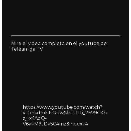
Mire el video completo en el youtube de
Teleamiga TV
https://www.youtube.com/watch?
v=bFkdmkJsGuw&list=PLi_76V9CKh
zj_x4AdQ-
V6ykM9JDv5C4mz&index=4