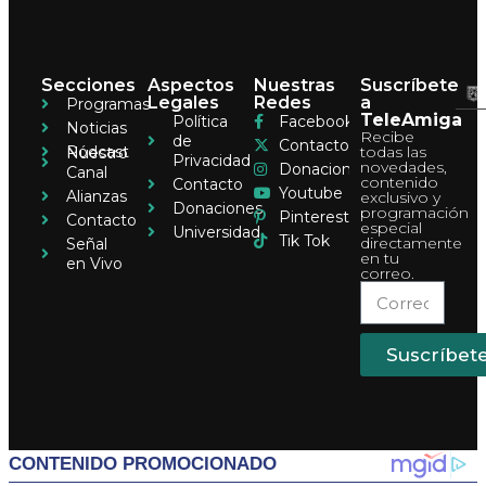
Secciones
Aspectos
Nuestras
Suscríbete
Legales
Redes
a
Programas
TeleAmiga
Política
Facebook
Noticias
Recibe
de
Contacto
Pódcast
todas las
Nuestro
Privacidad
novedades,
Donaciones
Canal
contenido
Contacto
Youtube
Alianzas
exclusivo y
Donaciones
programación
Pinterest
Contacto
especial
Universidad
Tik Tok
directamente
Señal
en tu
en Vivo
correo.
Suscríbet