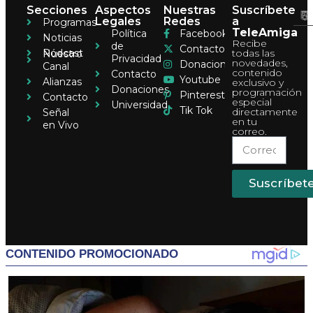
Secciones
Aspectos
Nuestras
Suscríbete
Legales
Redes
a
Programas
TeleAmiga
Política
Facebook
Noticias
Recibe
de
Contacto
Pódcast
todas las
Nuestro
Privacidad
novedades,
Donaciones
Canal
contenido
Contacto
Youtube
Alianzas
exclusivo y
Donaciones
programación
Pinterest
Contacto
especial
Universidad
Tik Tok
directamente
Señal
en tu
en Vivo
correo.
Suscríbet