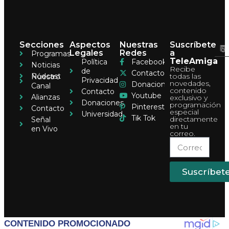
Secciones
Aspectos
Nuestras
Suscríbete
Legales
Redes
a
Programas
TeleAmiga
Política
Facebook
Noticias
Recibe
de
Contacto
Pódcast
todas las
Nuestro
Privacidad
novedades,
Donaciones
Canal
contenido
Contacto
Youtube
Alianzas
exclusivo y
Donaciones
programación
Pinterest
Contacto
especial
Universidad
Tik Tok
directamente
Señal
en tu
en Vivo
correo.
Suscríbet