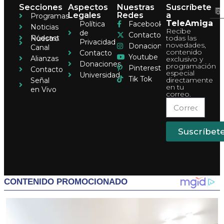
Secciones
Aspectos
Nuestras
Suscríbete
Legales
Redes
a
Programas
TeleAmiga
Política
Facebook
Noticias
Recibe
de
Contacto
Pódcast
todas las
Nuestro
Privacidad
novedades,
Donaciones
Canal
contenido
Contacto
Youtube
Alianzas
exclusivo y
Donaciones
programación
Pinterest
Contacto
especial
Universidad
Tik Tok
directamente
Señal
en tu
en Vivo
correo.
Suscríbet