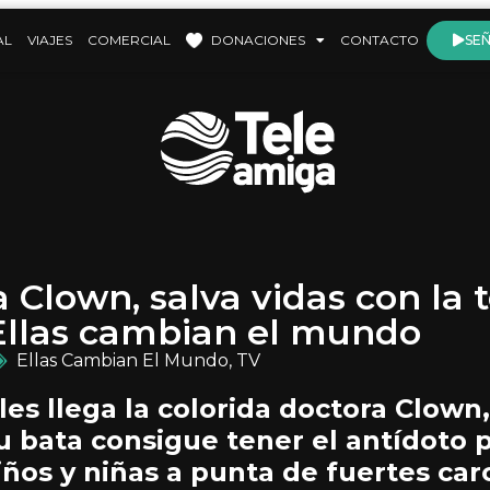
AL
VIAJES
COMERCIAL
DONACIONES
CONTACTO
SEÑ
 Clown, salva vidas con la 
 Ellas cambian el mundo
Ellas Cambian El Mundo
,
TV
les llega la colorida doctora Clown
su bata consigue tener el antídoto 
iños y niñas a punta de fuertes car