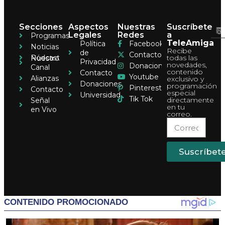
Secciones
Aspectos
Nuestras
Suscríbete
Legales
Redes
a
Programas
TeleAmiga
Política
Facebook
Noticias
Recibe
de
Contacto
Pódcast
todas las
Nuestro
Privacidad
novedades,
Donaciones
Canal
contenido
Contacto
Youtube
Alianzas
exclusivo y
Donaciones
programación
Pinterest
Contacto
especial
Universidad
Tik Tok
directamente
Señal
en tu
en Vivo
correo.
Suscríbet