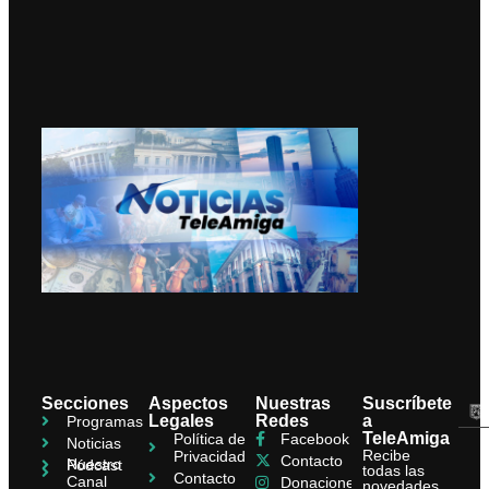
Secciones
Aspectos
Nuestras
Suscríbete
Legales
Redes
a
Programas
TeleAmiga
Política de
Facebook
Noticias
Recibe
Privacidad
Contacto
Nuestro
Pódcast
todas las
Contacto
Canal
Donaciones
novedades,