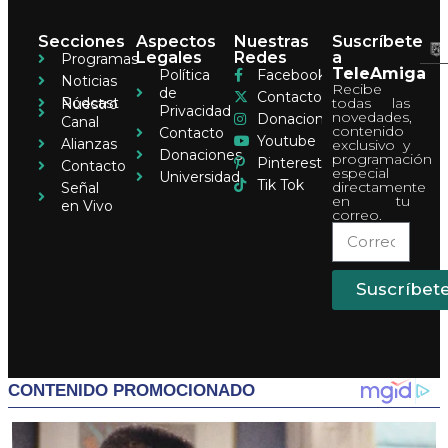
Secciones
Aspectos
Nuestras
Suscríbete
Legales
Redes
a
Programas
TeleAmiga
Política
Facebook
Noticias
Recibe
de
Contacto
Pódcast
todas las
Nuestro
Privacidad
novedades,
Donaciones
Canal
contenido
Contacto
Youtube
Alianzas
exclusivo y
Donaciones
programación
Pinterest
Contacto
especial
Universidad
Tik Tok
directamente
Señal
en tu
en Vivo
correo.
Suscríbet