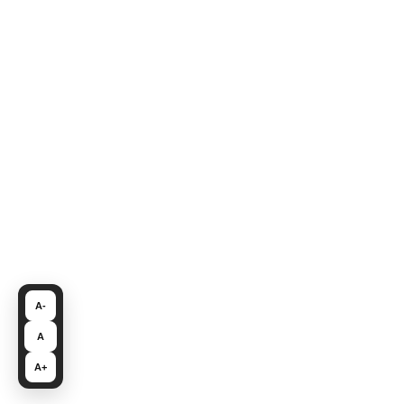
A-
A
A+