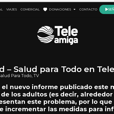
AL
VIAJES
COMERCIAL
DONACIONES
CONTACTO
SEÑ
dad – Salud para Todo en Te
Salud Para Todo
,
TV
 el nuevo informe publicado este m
 de los adultos (es decir, alrededo
resentan este problema, por lo que
e incrementar las medidas para in