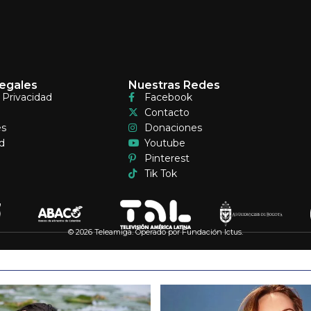
egales
Nuestras Redes
e Privacidad
Facebook
Contacto
es
Donaciones
d
Youtube
Pinterest
Tik Tok
© 2026 Teleamiga. Operado por Fundación Ictus.