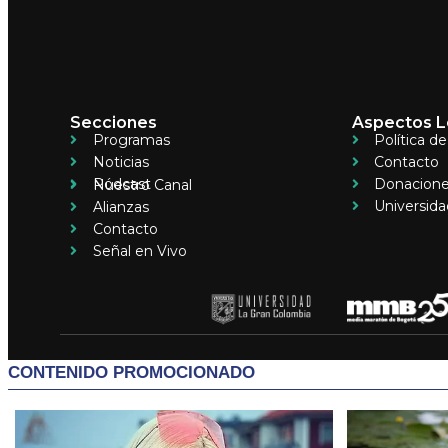
Secciones
Aspectos L
Programas
Política d
Noticias
Contacto
Pódcast
Donacion
Nuestro Canal
Universida
Alianzas
Contacto
Señal en Vivo