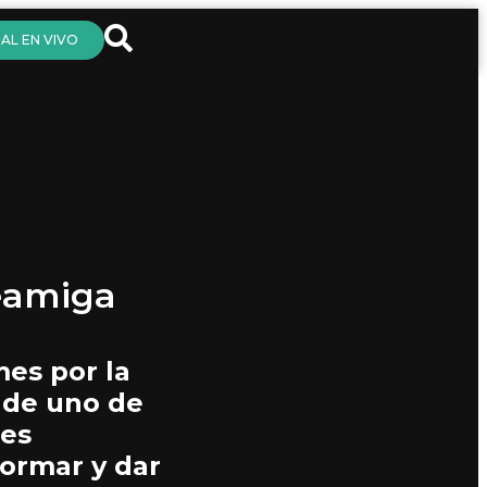
AL EN VIVO
leamiga
es por la
r de uno de
 es
formar y dar