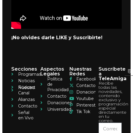
¡No olvides darle LIKE y Suscribirte!
Secciones
Aspectos
Nuestras
Suscríbete
Legales
Redes
a
Programas
TeleAmiga
Política
Facebook
Noticias
Recibe
de
Contacto
Pódcast
todas las
Nuestro
Privacidad
novedades,
Donaciones
Canal
contenido
Contacto
Youtube
Alianzas
exclusivo y
Donaciones
programación
Pinterest
Contacto
especial
Universidad
Tik Tok
directamente
Señal
en tu
en Vivo
correo.