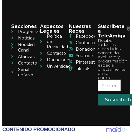
Secciones
Aspectos
Nuestras
Suscríbete
Legales
Redes
a
Programas
TeleAmiga
Política
Facebook
Noticias
Recibe
de
Contacto
Pódcast
todas las
Nuestro
Privacidad
novedades,
Donaciones
Canal
contenido
Contacto
Youtube
Alianzas
exclusivo y
Donaciones
programación
Pinterest
Contacto
especial
Universidad
Tik Tok
directamente
Señal
en tu
en Vivo
correo.
Suscríbet