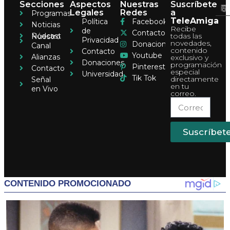
Secciones
Aspectos
Nuestras
Suscríbete
Legales
Redes
a
Programas
TeleAmiga
Política
Facebook
Noticias
Recibe
de
Contacto
Pódcast
todas las
Nuestro
Privacidad
novedades,
Donaciones
Canal
contenido
Contacto
Youtube
Alianzas
exclusivo y
Donaciones
programación
Pinterest
Contacto
especial
Universidad
Tik Tok
directamente
Señal
en tu
en Vivo
correo.
Suscríbet