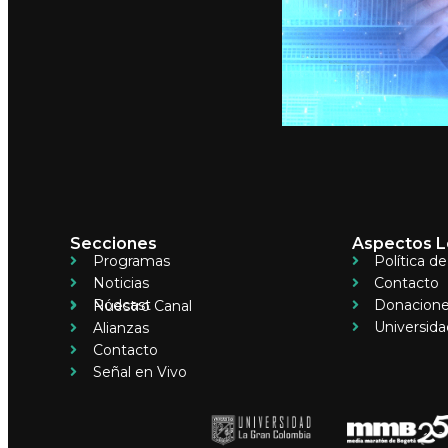
Secciones
Aspectos L
Programas
Política d
Noticias
Contacto
Pódcast
Donacion
Nuestro Canal
Universida
Alianzas
Contacto
Señal en Vivo