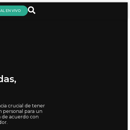
AL EN VIVO
das,
cia crucial de tener
ón personal para un
da de acuerdo con
dor.