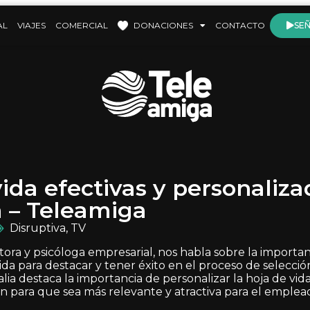
AL
VIAJES
COMERCIAL
DONACIONES
CONTACTO
SEÑ
ida efectivas y personaliza
a – Teleamiga
Disruptiva
,
TV
tora y psicóloga empresarial, nos habla sobre la importan
da para destacar y tener éxito en el proceso de selecci
alia destaca la importancia de personalizar la hoja de vi
ón para que sea más relevante y atractiva para el emplea