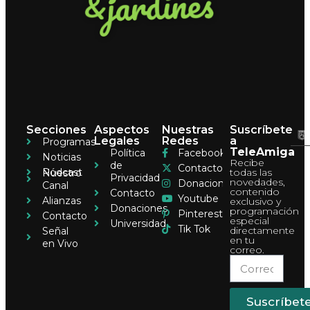
Secciones
Aspectos
Nuestras
Suscríbete
Legales
Redes
a
Programas
TeleAmiga
Política
Facebook
Noticias
Recibe
de
Contacto
Pódcast
todas las
Nuestro
Privacidad
novedades,
Donaciones
Canal
contenido
Contacto
Youtube
Alianzas
exclusivo y
Donaciones
programación
Pinterest
Contacto
especial
Universidad
Tik Tok
directamente
Señal
en tu
en Vivo
correo.
Suscríbet