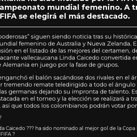
ampeonato mundial femenino. A tr
 FIFA se elegirá el más destacado.
poderosas” siguen siendo noticia tras su históric
dial femenino de Australia y Nueva Zelanda. Es
lusión en el listado de las mejores del certamen, d
tacante vallecaucana Linda Caicedo convertida en
e Alemania en juego por la fase de grupos.
a enganchó el balón sacándose dos rivales en el á
r tremendo remate teledirigido a todo el ángulo
e las germanas dejando su impronta de talento. E
tacada en el torneo y la elección se realizará a tr
, así que todos los colombianos podrán votar por 
?
nda Caicedo ??? ha sido nominado al mejor gol de la Copa
FIFA ?