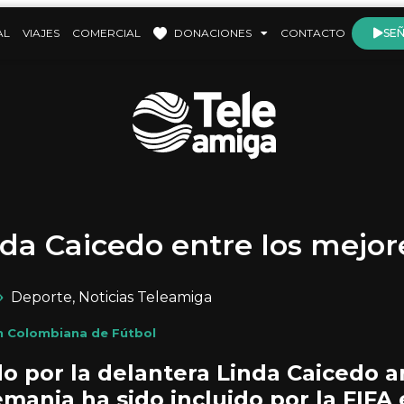
AL
VIAJES
COMERCIAL
DONACIONES
CONTACTO
SEÑ
nda Caicedo entre los mejor
Deporte
,
Noticias Teleamiga
n Colombiana de Fútbol
do por la delantera Linda Caicedo a
mania ha sido incluido por la FIFA 