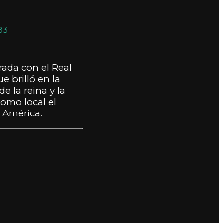
83
ada con el Real
 brilló en la
e la reina y la
omo local el
y América.