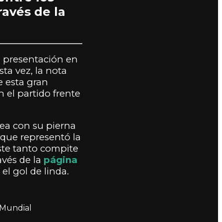
avés de la
a presentación en
ta vez, la nota
e esta gran
 el partido frente
rea con su pierna
 que representó la
ste tanto compite
avés de la
página
el gol de linda.
 Mundial