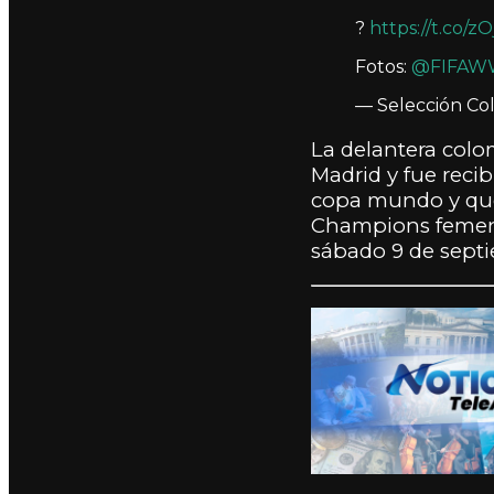
?
https://t.co/
Fotos:
@FIFAW
— Selección Co
La delantera col
Madrid y fue reci
copa mundo y que s
Champions femenin
sábado 9 de septi