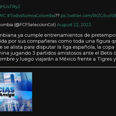
zOjHUsTRy2
WC
#TodosSomosColombia
??
pic.twitter.com/WZG5vzl0
lombia (@FCFSeleccionCol)
August 22, 2023
ombiana ya cumple entrenamientos de pretempor
bida por sus compañeras como toda una figura que
e alista para disputar la liga española, la copa d
a jugando 3 partidos amistosos ante el Betis c
embre y luego viajarán a México frente a Tigres 