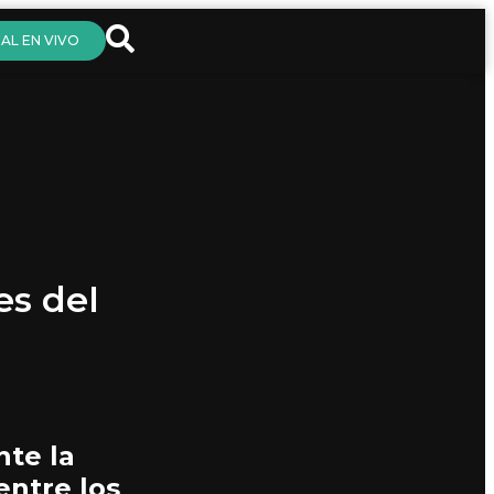
AL EN VIVO
es del
nte la
entre los