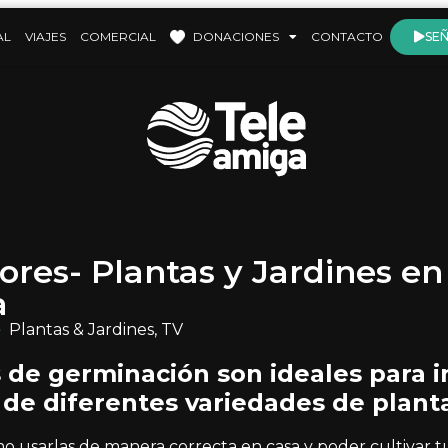
AL
VIAJES
COMERCIAL
DONACIONES
CONTACTO
SEÑ
res- Plantas y Jardines en
a
Plantas & Jardines
,
TV
 de germinación son ideales para in
de diferentes variedades de plant
usarlas de manera correcta en casa y poder cultivar tu