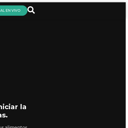
AL EN VIVO
iciar la
as.
s alimentos.