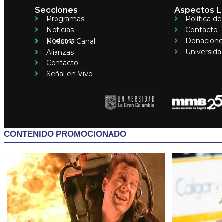
Secciones
Aspectos L
Programas
Política d
Noticias
Contacto
Pódcast
Donacion
Nuestro Canal
Universida
Alianzas
Contacto
Señal en Vivo