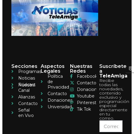
Secciones
Aspectos
Nuestras
Suscríbete
Legales
Redes
a
Programas
TeleAmiga
Política
Facebook
Noticias
Recibe
de
Contacto
Pódcast
todas las
Nuestro
Privacidad
novedades,
Donaciones
Canal
contenido
Contacto
Youtube
Alianzas
exclusivo y
Donaciones
programación
Pinterest
Contacto
especial
Universidad
Tik Tok
directamente
Señal
en tu
en Vivo
correo.