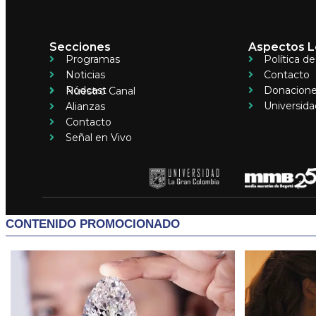
Secciones
Aspectos L
Programas
Política d
Noticias
Contacto
Pódcast
Donacion
Nuestro Canal
Universida
Alianzas
Contacto
Señal en Vivo