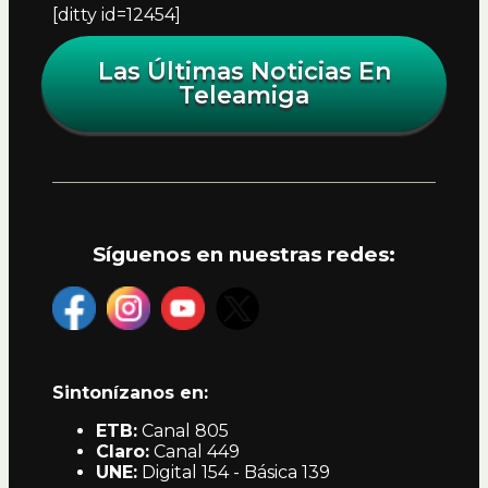
[ditty id=12454]
Las Últimas Noticias En
Teleamiga
Síguenos en nuestras redes:
Sintonízanos en:
ETB:
Canal 805
Claro:
Canal 449
UNE:
Digital 154 - Básica 139