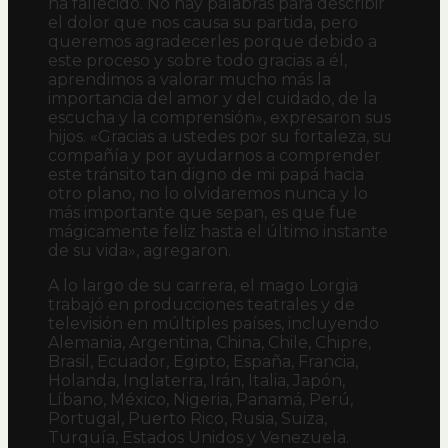
ha fallecido. No hay palabras para describir
el dolor que nos causa su partida, pero
queremos agradecerles porque debido a
este proceso y sobre todo gracias a él,
aprendimos a valorar mucho más la
importancia del amor y del cuidado, de la
escucha y la comprensión», expresaron sus
hijos. «Gracias a ustedes por su fortaleza, su
compañía y por ayudarnos a comprender
este tránsito tan digno de mi papá hacia
otro plano, no lo olvidaremos nunca y lo
más importante que sepan, es que fue
mágicamente feliz hasta el último instante
de su vida», agregaron.
A lo largo de su carrera, el mago Lorgia
trabajó en producciones teatrales y de
televisión en múltiples países, incluyendo
Alemania, Argentina, China, Chile, Chipre,
Brasil, Ecuador, Egipto, España, Francia,
Holanda, Inglaterra, Irán, Italia, Japón,
Líbano, México, Nigeria, Panamá, Perú,
Portugal, Puerto Rico, Rusia, Suiza,
Turquía, Estados Unidos y Venezuela.