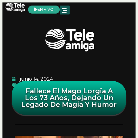
EN VIVO
junio 14, 2024
Cultura
,
Noticias Teleamiga
Fallece El Mago Lorgia A
Los 73 Años, Dejando Un
Legado De Magia Y Humor