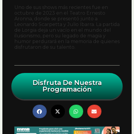
Uno de sus shows más recientes fue en
octubre de 2023 en el Teatro Ernesto
Aronna, donde se presentó junto a
Leonardo Scarpetta y Julio Ibarra. La partida
de Lorgia deja un vacío en el mundo del
ilusionismo, pero su legado de magia y
humor perdurará en la memoria de quienes
disfrutaron de su talento.
Disfruta De Nuestra
Programación