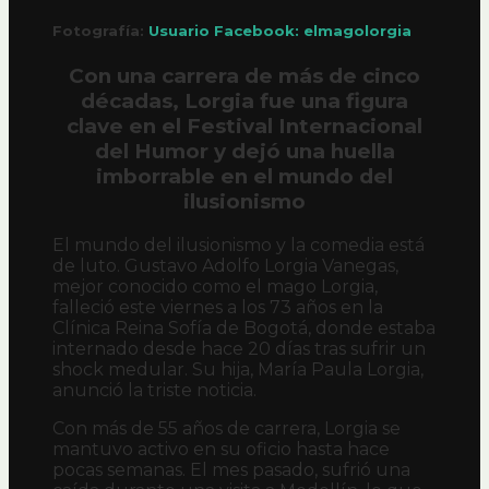
Fotografía:
Usuario Facebook: elmagolorgia
Con una carrera de más de cinco
décadas, Lorgia fue una figura
clave en el Festival Internacional
del Humor y dejó una huella
imborrable en el mundo del
ilusionismo
El mundo del ilusionismo y la comedia está
de luto. Gustavo Adolfo Lorgia Vanegas,
mejor conocido como el mago Lorgia,
falleció este viernes a los 73 años en la
Clínica Reina Sofía de Bogotá, donde estaba
internado desde hace 20 días tras sufrir un
shock medular. Su hija, María Paula Lorgia,
anunció la triste noticia.
Con más de 55 años de carrera, Lorgia se
mantuvo activo en su oficio hasta hace
pocas semanas. El mes pasado, sufrió una