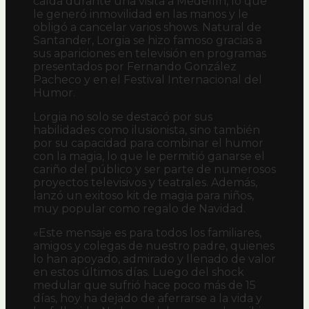
caída durante una visita a Medellín, lo que
le generó inmovilidad en las manos y le
obligó a cancelar varios shows. Natural de
Santander, Lorgia se hizo famoso gracias a
sus apariciones en televisión en programas
presentados por Fernando González
Pacheco y en el Festival Internacional del
Humor.
Lorgia no solo se destacó por sus
habilidades como ilusionista, sino también
por su capacidad para combinar el humor
con la magia, lo que le permitió ganarse el
cariño del público y ser parte de numerosos
proyectos televisivos y teatrales. Además,
lanzó un exitoso kit de magia para niños,
muy popular como regalo de Navidad.
«Este mensaje es para todos los familiares,
amigos y colegas de nuestro padre, quienes
lo han apoyado, admirado y llenado de valor
en estos últimos días. Luego del shock
medular que sufrió hace poco más de 15
días, hoy ha dejado de aferrarse a la vida y