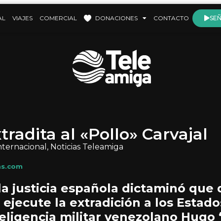
AL
VIAJES
COMERCIAL
DONACIONES
CONTACTO
SEÑ
radita al «Pollo» Carvajal
nternacional
,
Noticias Teleamiga
as.com
la justicia española dictaminó que
 ejecute la extradición a los Estad
teligencia militar venezolano Hugo 