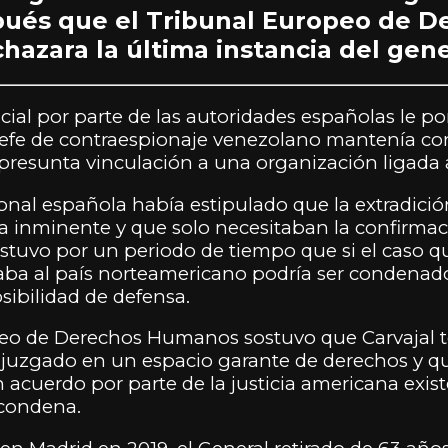
pués que el Tribunal Europeo de D
azara la última instancia del gener
ial por parte de las autoridades españolas le pon
x jefe de contraespionaje venezolano mantenía co
presunta vinculación a una organización ligada a
onal española había estipulado que la extradición
a inminente y que solo necesitaban la confirmac
sostuvo por un periodo de tiempo que si el caso q
daba al país norteamericano podría ser condena
osibilidad de defensa.
peo de Derechos Humanos sostuvo que Carvajal t
r juzgado en un espacio garante de derechos y 
 acuerdo por parte de la justicia americana exist
 condena.