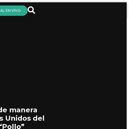
AL EN VIVO
 de manera
os Unidos del
“Pollo”