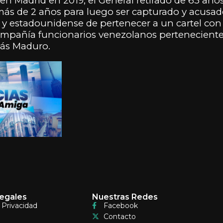
en Madrid en 2019, el General retirado de 63 año
r más de 2 años para luego ser capturado y acusad
y estadounidense de pertenecer a un cartel con
ompañía funcionarios venezolanos pertenecientes
lás Maduro.
egales
Nuestras Redes
e Privacidad
Facebook
Contacto