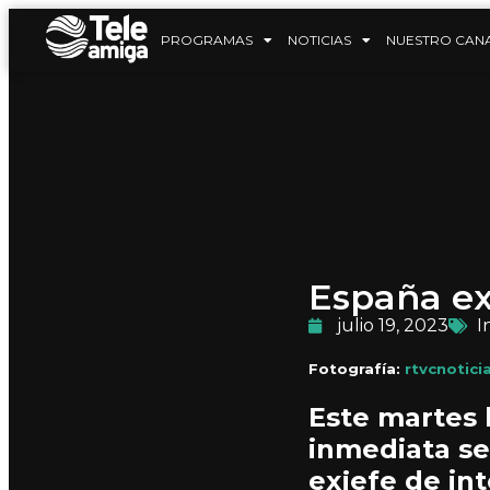
PROGRAMAS
NOTICIAS
NUESTRO CAN
España ext
julio 19, 2023
I
Fotografía:
rtvcnotici
Este martes 
inmediata se
exjefe de in