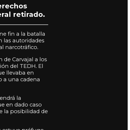
erechos
al retirado.
e fin a la batalla
n las autoridades
l narcotráfico.
 de Carvajal a los
ión del TEDH. El
ue llevaba en
do a una cadena
endrá la
que en dado caso
e la posibilidad de