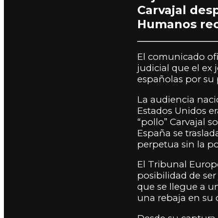
Carvajal des
Humanos rech
El comunicado ofic
judicial que el e
españolas por su 
La audiencia naci
Estados Unidos er
“pollo” Carvajal 
España se trasla
perpetua sin la p
El Tribunal Euro
posibilidad de se
que se llegue a un
una rebaja en su