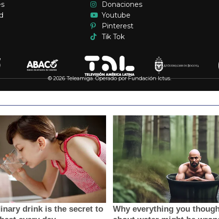
es
Donaciones
d
Youtube
Pinterest
Tik Tok
© 2026 Teleamiga. Operado por Fundación Ictus.