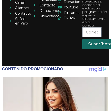
novedades,
Donaciones
Canal
contenido
Contacto
Youtube
Alianzas
exclusivo y
Donaciones
programación
Pinterest
Contacto
especial
Universidad
Tik Tok
directamente
Señal
en tu
en Vivo
correo.
Suscríbet