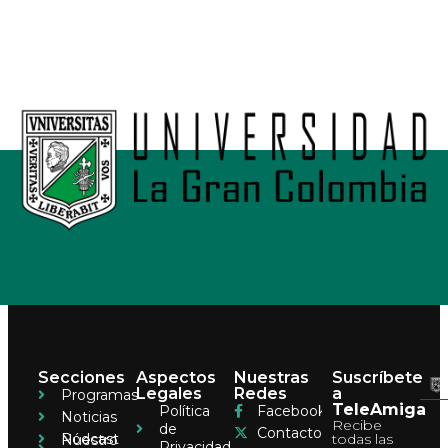
Nuestro Canal
Secciones
Aspectos
Nuestras
Suscríbete
Legales
Redes
a
Programas
TeleAmiga
Política
Facebook
Noticias
Recibe
de
Contacto
Pódcast
todas las
Nuestro
Privacidad