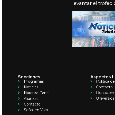
levantar el trofeo
Secciones
Aspectos L
Programas
Política d
Noticias
Contacto
Pódcast
Donacion
Nuestro Canal
Universida
Alianzas
Contacto
Señal en Vivo