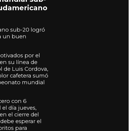
 Sudamericano
ano sub-20 logró
ba un buen
otivados por el
en su línea de
l de Luis Cordova,
color cafetera sumó
ampeonato mundial
cero con 6
el día jueves,
 el cierre del
 debe esperar el
oritos para