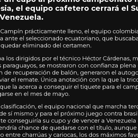
sia, el equipo cafetero cerrará el
y Venezuela.
 Campín prácticamente lleno, el equipo colombi
ria ante el seleccionado ecuatoriano, que busca
 quedar eliminado del certamen.
a los dirigidos por el técnico Héctor Cárdenas, m
los paraguayos, se mostraron con confianza plena 
n de recuperación de balón, generaron el autogo
iar el remate. Única anotación con la que la tri
o que la acerca a conseguir el tiquete para el c
garse en el mes de mayo.
 clasificación, el equipo nacional que marcha ter
e sí mismo y para el próximo juego contra brasil 
 conseguiría su cupo y de vencer a Venezuela en
endría chance de quedarse con el título, aunque
o entre charrúas y cariocas, los dos máximos fav