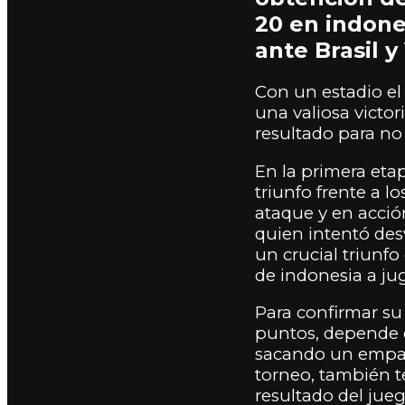
20 en indone
ante Brasil 
Con un estadio el
una valiosa victo
resultado para no
En la primera etap
triunfo frente a 
ataque y en acció
quien intentó desv
un crucial triunf
de indonesia a ju
Para confirmar su
puntos, depende d
sacando un empate
torneo, también t
resultado del jueg