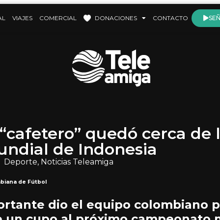
AL
VIAJES
COMERCIAL
DONACIONES
CONTACTO
SEÑ
“cafetero” quedó cerca de l
undial de Indonesia
Deporte
,
Noticias Teleamiga
biana de Fútbol
rtante dio el equipo colombiano p
e un cupo al próximo campeonato 