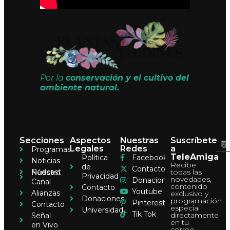
Por la
conservación y el cultivo del
ambiente natural.
Secciones
Aspectos
Nuestras
Suscríbete
Legales
Redes
a
Programas
TeleAmiga
Política
Facebook
Noticias
Recibe
de
Contacto
Pódcast
todas las
Nuestro
Privacidad
novedades,
Donaciones
Canal
contenido
Contacto
Youtube
Alianzas
exclusivo y
Donaciones
programación
Pinterest
Contacto
especial
Universidad
Tik Tok
directamente
Señal
en tu
en Vivo
correo.