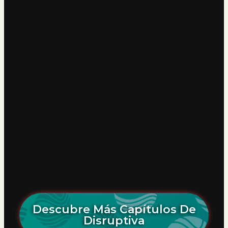
Descubre Más Capítulos De
Disruptiva