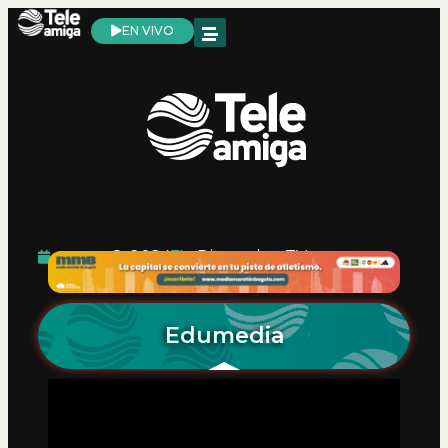
EN VIVO
mayo 8, 2024
Disruptiva
,
TV
Edumedia