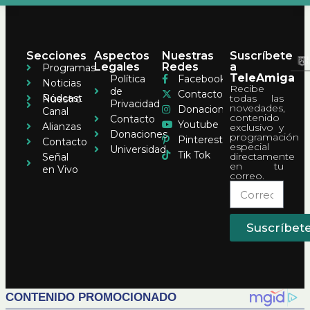
Secciones
Aspectos
Nuestras
Suscríbete
Legales
Redes
a
Programas
TeleAmiga
Política
Facebook
Noticias
Recibe
de
Contacto
Pódcast
todas las
Nuestro
Privacidad
novedades,
Donaciones
Canal
contenido
Contacto
Youtube
Alianzas
exclusivo y
Donaciones
programación
Pinterest
Contacto
especial
Universidad
Tik Tok
directamente
Señal
en tu
en Vivo
correo.
Suscríbet