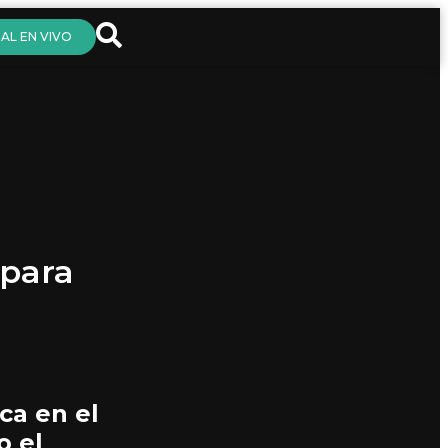
AL EN VIVO
 para
ca en el
o el