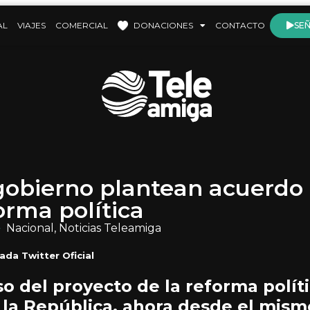
AL
VIAJES
COMERCIAL
DONACIONES
CONTACTO
SEÑ
gobierno plantean acuerdo
orma política
Nacional
,
Noticias Teleamiga
ada Twitter Oficial
so del proyecto de la reforma políti
la República, ahora desde el mism