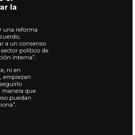
ar la
er una reforma
acuerdo,
ar a un consenso
sector político de
ión interna”.
e, ni en
s, empiezan
 seguirlo
la manera que
reso puedan
ciona”.