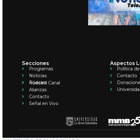
Secciones
Aspectos L
Programas
Política d
Noticias
Contacto
Pódcast
Donacion
Nuestro Canal
Universida
Alianzas
Contacto
Señal en Vivo