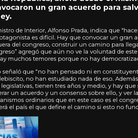
vocaron un gran acuerdo para salv
ley.
istro de Interior, Alfonso Prada, indica que “hac
tagonista es difícil. Hay que convocar un gran 
ra del congreso, construir un camino para lleg
ngreso” agregó que aún no ve la voluntad de este 
“hay muchos temores porque no hay democratizac
io señaló que “no han pensado ni en constituyent
plebiscito, no han estudiado nada de eso. Ademá
 legislativas, tienen tres años y medio, y hay que
rar un acuerdo y un consenso sobre ello, y ver 
anismos ordinarios que en este caso es el cong
será el país el que define el camino si esto no fun