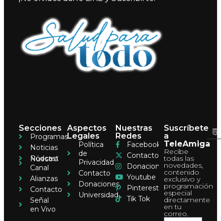
Secciones
Aspectos
Nuestras
Suscríbete
Legales
Redes
a
Programas
TeleAmiga
Política
Facebook
Noticias
Recibe
de
Contacto
Pódcast
todas las
Nuestro
Privacidad
novedades,
Donaciones
Canal
contenido
Contacto
Youtube
Alianzas
exclusivo y
Donaciones
programación
Pinterest
Contacto
especial
Universidad
Tik Tok
directamente
Señal
en tu
en Vivo
correo.