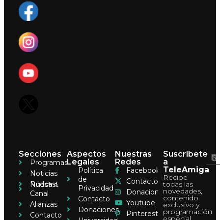
Secciones
Aspectos
Nuestras
Suscríbete
Legales
Redes
a
Programas
TeleAmiga
Política
Facebook
Noticias
Recibe
de
Contacto
Pódcast
todas las
Nuestro
Privacidad
novedades,
Donaciones
Canal
contenido
Contacto
Youtube
Alianzas
exclusivo y
Donaciones
programación
Pinterest
Contacto
especial