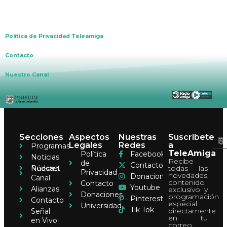
Alianzas
Política de Privacidad Teleamiga
Contacto
Nuestro Canal
Secciones
Aspectos
Nuestras
Suscríbete
Legales
Redes
a
Programas
TeleAmiga
Política
Facebook
Noticias
Recibe
de
Contacto
Pódcast
todas las
Nuestro
Privacidad
novedades,
Donaciones
Canal
contenido
Contacto
Youtube
Alianzas
exclusivo y
Donaciones
programación
Pinterest
Contacto
especial
Universidad
Tik Tok
directamente
Señal
en tu
en Vivo
correo.